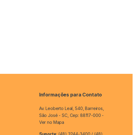
Informações para Contato
Av. Leoberto Leal, 540, Barreiros,
São José - SC, Cep: 88117-000 -
Ver no Mapa
Suporte
: (48) 3244-3400 / (48)