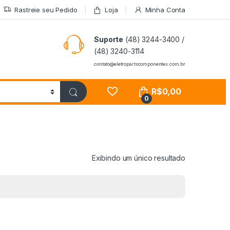
Rastreie seu Pedido
Loja
Minha Conta
Suporte
(48) 3244-3400 /
(48) 3240-3114
contato@eletropartscomponentes.com.br
R$
0,00
0
Exibindo um único resultado