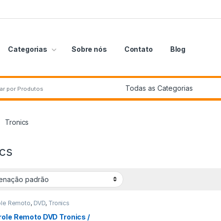
Categorias
Sobre nós
Contato
Blog
por:
Tronics
ics
ole Remoto
,
DVD
,
Tronics
role Remoto DVD Tronics /