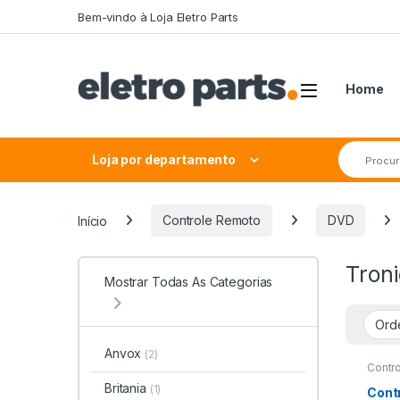
Saltar para navegação
Pular para o conteúdo
Bem-vindo à Loja Eletro Parts
Home
Procurar 
Loja por departamento
Início
Controle Remoto
DVD
Tron
Mostrar Todas As Categorias
Anvox
(2)
Contr
Britania
(1)
Cont