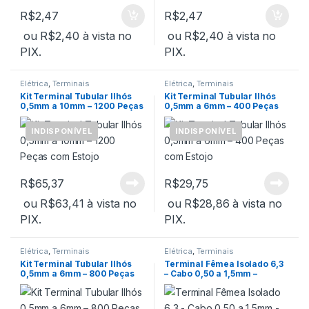
R$
2,47
R$
2,47
ou
R$
2,40
à vista no
ou
R$
2,40
à vista no
PIX.
PIX.
Elétrica
,
Terminais
Elétrica
,
Terminais
Kit Terminal Tubular Ilhós
Kit Terminal Tubular Ilhós
0,5mm a 10mm – 1200 Peças
0,5mm a 6mm – 400 Peças
com Estojo
com Estojo
INDISPONÍVEL
INDISPONÍVEL
R$
65,37
R$
29,75
ou
R$
63,41
à vista no
ou
R$
28,86
à vista no
PIX.
PIX.
Elétrica
,
Terminais
Elétrica
,
Terminais
Kit Terminal Tubular Ilhós
Terminal Fêmea Isolado 6,3
0,5mm a 6mm – 800 Peças
– Cabo 0,50 a 1,5mm –
com Estojo
Vermelho