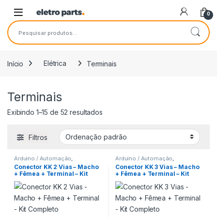
Saltar para navegação
Pular para o conteúdo
0
Pesquisar por:
Início
Elétrica
Terminais
Terminais
Exibindo 1–15 de 52 resultados
Filtros
Arduino / Automação
,
Arduino / Automação
,
Conectores e Adaptadores
,
Conectores e Adaptadores
,
Conector KK 2 Vias – Macho
Conector KK 3 Vias – Macho
Elétrica
,
Prototipagem
,
Elétrica
,
Prototipagem
,
+ Fêmea + Terminal – Kit
+ Fêmea + Terminal – Kit
Terminais
Terminais
Completo
Completo