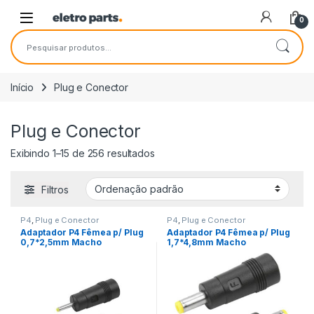
Saltar para navegação
Pular para o conteúdo
0
Pesquisar por:
Início
Plug e Conector
Plug e Conector
Exibindo 1–15 de 256 resultados
Filtros
P4
,
Plug e Conector
P4
,
Plug e Conector
Adaptador P4 Fêmea p/ Plug
Adaptador P4 Fêmea p/ Plug
0,7*2,5mm Macho
1,7*4,8mm Macho