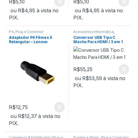
R$
5,10
R$
5,10
ou
R$
4,95
à vista no
ou
R$
4,95
à vista no
PIX.
PIX.
P4
,
Plug e Conector
Acessórios Informática
,
Adaptadores
,
Conversor &
Adaptador P4 Fêmea X
Conversor USB Tipo C
Distribuidor
,
Informática
Retangular – Lenovo
Macho Para HDMI / 3 em 1
R$
55,25
ou
R$
53,59
à vista no
PIX.
R$
12,75
ou
R$
12,37
à vista no
PIX.
Conversor & Distribuidor
,
Plug e
Bornes e Plugs
,
Plug e Conector