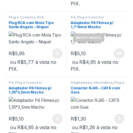
PIX.
Plug e Conector
,
RCA
P4
,
Plug e Conector
Plug RCA com Mola Tipo
Adaptador P4 Fêmea p/
Santo Angelo – Níquel
1,7*4mm Macho
INDISPONÍVEL
R$
5,95
R$
5,10
ou
R$
5,77
à vista no
ou
R$
4,95
à vista no
PIX.
PIX.
P4
,
Plug e Conector
Adaptadores
,
Informática
,
Plug e
Conector
Adaptador P4 Fêmea p/
Conector RJ45 – CAT6 com
1,35*3,5mm Macho
Guia
R$
5,10
R$
1,30
ou
R$
4,95
à vista no
ou
R$
1,26
à vista no