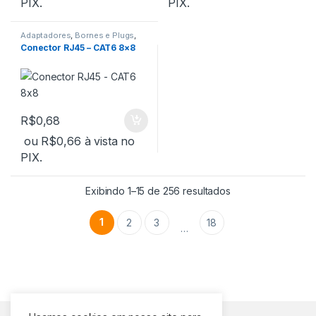
PIX.
PIX.
Adaptadores
,
Bornes e Plugs
,
Informática
,
Plug e Conector
Conector RJ45 – CAT6 8×8
R$
0,68
ou
R$
0,66
à vista no
PIX.
Exibindo 1–15 de 256 resultados
1
2
3
18
…