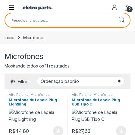
Saltar para navegação
Pular para o conteúdo
0
Pesquisar por:
Início
Microfones
Microfones
Mostrando todos os 11 resultados
Filtros
Alto Falante
,
Microfones
Alto Falante
,
Microfones
Microfone de Lapela Plug
Microfone de Lapela Plug
Lightning
USB Tipo C
R$
44,80
R$
27,63