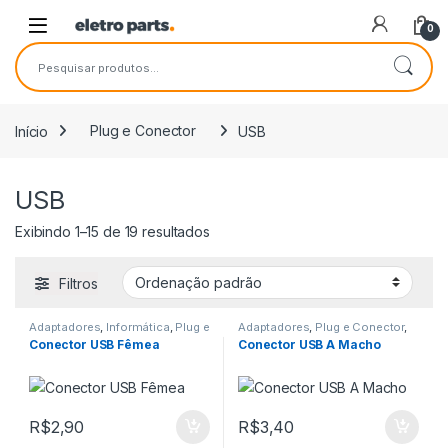
Saltar para navegação
Pular para o conteúdo
0
Pesquisar por:
Início
Plug e Conector
USB
USB
Exibindo 1–15 de 19 resultados
Filtros
Adaptadores
,
Informática
,
Plug e
Adaptadores
,
Plug e Conector
,
Conector
,
USB
USB
Conector USB Fêmea
Conector USB A Macho
R$
2,90
R$
3,40