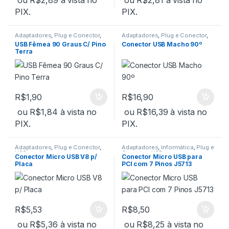
PIX.
PIX.
Adaptadores
,
Plug e Conector
,
Adaptadores
,
Plug e Conector
,
USB
USB
USB Fêmea 90 Graus C/ Pino
Conector USB Macho 90º
Terra
R$
1,90
R$
16,90
ou
R$
1,84
à vista no
ou
R$
16,39
à vista no
PIX.
PIX.
Adaptadores
,
Plug e Conector
,
Adaptadores
,
Informática
,
Plug e
USB
Conector
,
USB
Conector Micro USB V8 p/
Conector Micro USB para
Placa
PCI com 7 Pinos J5713
R$
5,53
R$
8,50
ou
R$
5,36
à vista no
ou
R$
8,25
à vista no