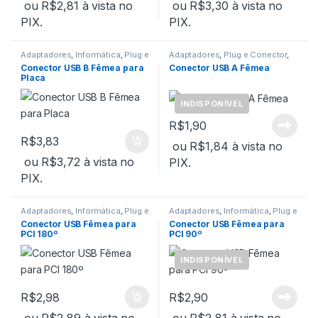
ou
R$
2,81
à vista no
ou
R$
3,30
à vista no
PIX.
PIX.
Adaptadores
,
Informática
,
Plug e
Adaptadores
,
Plug e Conector
,
Conector
,
USB
USB
Conector USB B Fêmea para
Conector USB A Fêmea
Placa
INDISPONÍVEL
R$
1,90
R$
3,83
ou
R$
1,84
à vista no
ou
R$
3,72
à vista no
PIX.
PIX.
Adaptadores
,
Informática
,
Plug e
Adaptadores
,
Informática
,
Plug e
Conector
,
USB
Conector
,
USB
Conector USB Fêmea para
Conector USB Fêmea para
PCI 180º
PCI 90º
INDISPONÍVEL
R$
2,98
R$
2,90
ou
R$
2,89
à vista no
ou
R$
2,81
à vista no