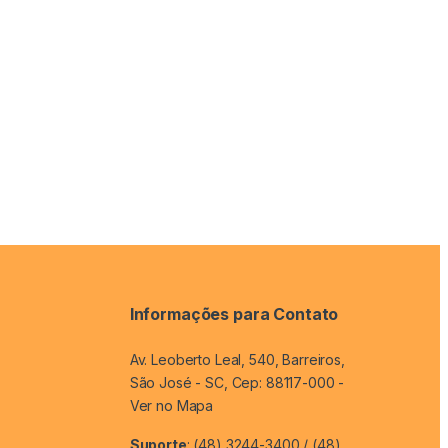
Informações para Contato
Av. Leoberto Leal, 540, Barreiros,
São José - SC, Cep: 88117-000 -
Ver no Mapa
Suporte
: (48) 3244-3400 / (48)