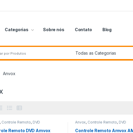
Categorias
Sobre nós
Contato
Blog
por:
Anvox
x
,
Controle Remoto
,
DVD
Anvox
,
Controle Remoto
,
DVD
role Remoto DVD Amvox
Controle Remoto Amvox 