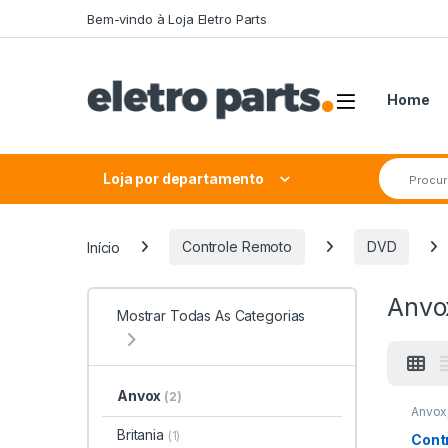
Saltar para navegação
Pular para o conteúdo
Bem-vindo à Loja Eletro Parts
Home
Procurar 
Loja por departamento
Início
Controle Remoto
DVD
Anvo
Mostrar Todas As Categorias
Anvox
(2)
Anvox
Britania
(1)
Cont