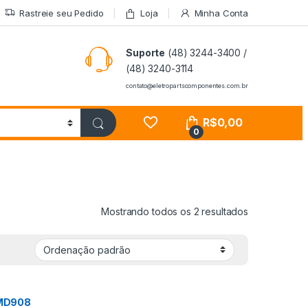
Rastreie seu Pedido
Loja
Minha Conta
Suporte
(48) 3244-3400 /
(48) 3240-3114
contato@eletropartscomponentes.com.br
R$
0,00
0
Mostrando todos os 2 resultados
AMD908