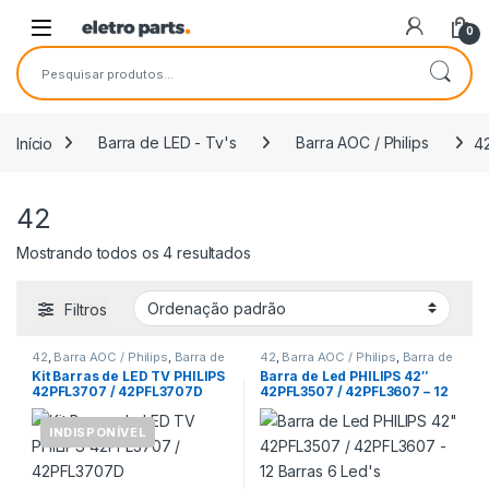
Saltar para navegação
Pular para o conteúdo
0
Pesquisar por:
Início
Barra de LED - Tv's
Barra AOC / Philips
4
42
Mostrando todos os 4 resultados
Filtros
42
,
Barra AOC / Philips
,
Barra de
42
,
Barra AOC / Philips
,
Barra de
LED - Tv's
LED - Tv's
Kit Barras de LED TV PHILIPS
Barra de Led PHILIPS 42″
42PFL3707 / 42PFL3707D
42PFL3507 / 42PFL3607 – 12
Barras 6 Led’s
INDISPONÍVEL