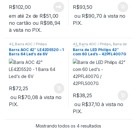
R$
102,00
R$
93,50
em até 2x de
R$
51,00
ou
R$
90,70
à vista no
no cartão
ou
R$
98,94
PIX.
à vista no PIX.
42
,
Barra AOC / Philips
42
,
Barra AOC / Philips
,
Barra de
LED - Tv's
Barra AOC 42″ LE42D5520 – 1
Barra de LED Philips 42″
Barra 64 Led’s de 6V
com 60 Led’s – 42PFL4007G
/ 42PFL5007G
R$
72,25
R$
38,25
ou
R$
70,08
à vista no
PIX.
ou
R$
37,10
à vista no
PIX.
Mostrando todos os 4 resultados