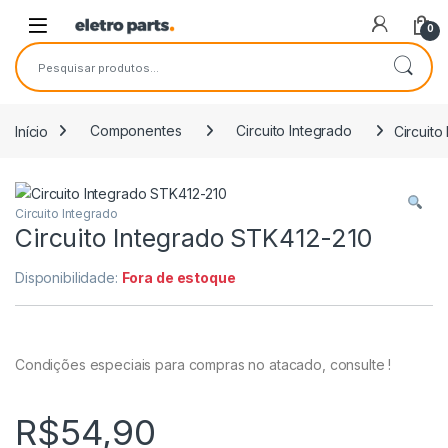
Saltar para navegação
Pular para o conteúdo
0
Pesquisar por:
Início
Componentes
Circuito Integrado
Circuito
Circuito Integrado
Circuito Integrado STK412-210
Disponibilidade:
Fora de estoque
Condições especiais para compras no atacado, consulte !
R$
54,90